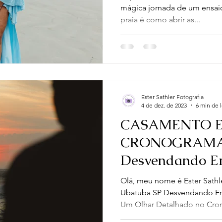
mágica jornada de um ensaio
praia é como abrir as...
Ester Sathler Fotografia
4 de dez. de 2023
6 min de l
CASAMENTO E
CRONOGRAMA
Desvendando Em
das Lentes
Olá, meu nome é Ester Sathl
Ubatuba SP Desvendando Em
Um Olhar Detalhado no Cro