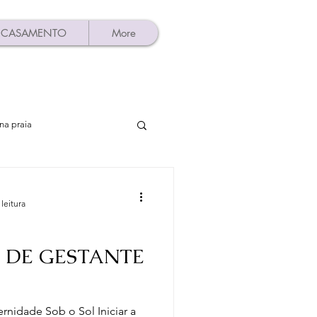
CASAMENTO
More
na praia
aio Ubatuba
leitura
atuba
álbuns
 DE GESTANTE
afia
Dicas de look
rnidade Sob o Sol Iniciar a