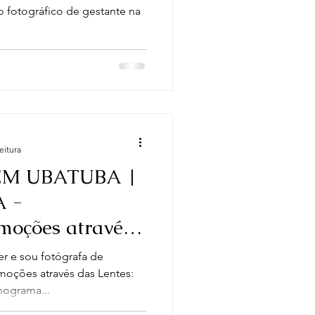
 fotográfico de gestante na
eitura
M UBATUBA |
 -
oções através
er e sou fotógrafa de
oções através das Lentes:
nograma...