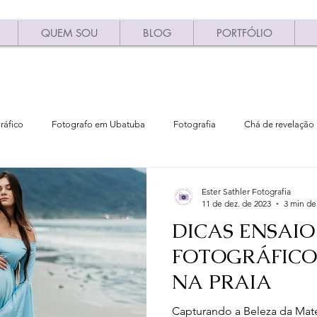
QUEM SOU
BLOG
PORTFÓLIO
ráfico
Fotografo em Ubatuba
Fotografia
Chá de revelação 
rsonalizado
Figurinos de gestantes
Ensaio de gestante
Ens
Ester Sathler Fotografia
11 de dez. de 2023
3 min de 
DICAS ENSAIO
batuba
ensaio pre wedding em ubatuba
As melhores praias de Ub
FOTOGRÁFICO
NA PRAIA
Ensaio em Caraguatatuba
Dicas de fotogrsfia
Dicas de fotogr
Capturando a Beleza da Mate