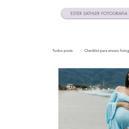
ESTER SATHLER FOTOGRAFIA
Todos posts
Checklist para ensaio fotog
ensaio de revelação
Pendrive pe
Ubatuba São Paulo
ensaio em u
As melhores praia de Caraguatatuba