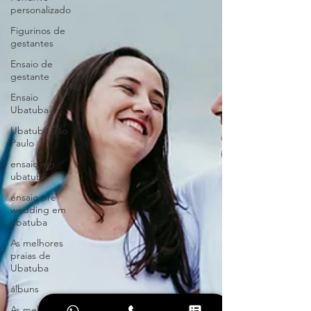
personalizado
Figurinos de
gestantes
Ensaio de
gestante
Ensaio
Ubatuba
Ubatuba São
Paulo
ensaio em
ubatuba
ensaio pre
wedding em
ubatuba
As melhores
praias de
Ubatuba
álbuns
As melhores