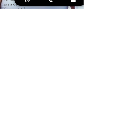
praia de
Caraguatatuba
Ensaio em
Caraguatatuba
Dicas de
fotogrsfia
Dicas de
fotografia
Dicas de look
Moda na praia
casamento