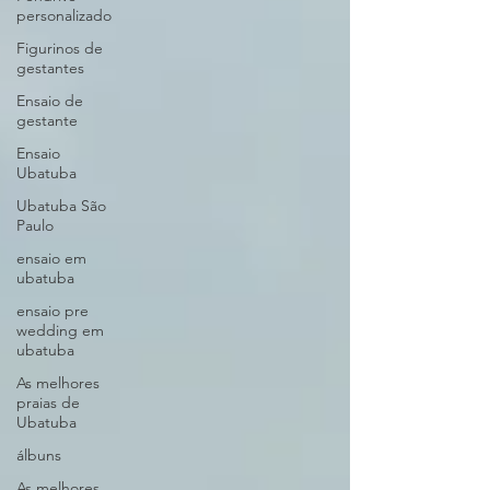
personalizado
Figurinos de
gestantes
Ensaio de
gestante
Ensaio
Ubatuba
Ubatuba São
Paulo
ensaio em
ubatuba
ensaio pre
wedding em
ubatuba
As melhores
praias de
Ubatuba
álbuns
As melhores