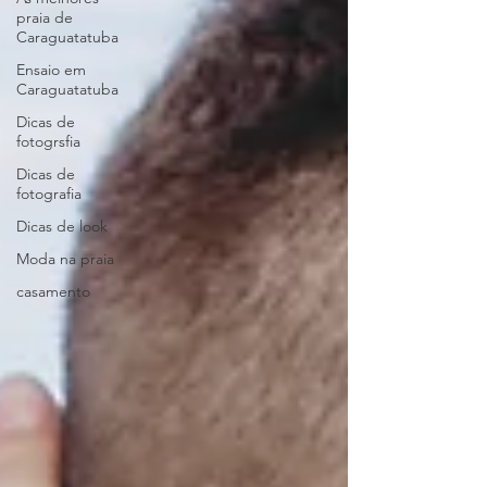
praia de
Caraguatatuba
Ensaio em
Caraguatatuba
Dicas de
fotogrsfia
Dicas de
fotografia
Dicas de look
Moda na praia
casamento