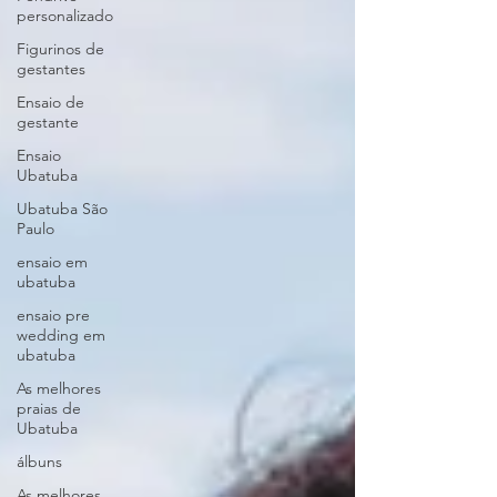
personalizado
Figurinos de
gestantes
Ensaio de
gestante
Ensaio
Ubatuba
Ubatuba São
Paulo
ensaio em
ubatuba
ensaio pre
wedding em
ubatuba
As melhores
praias de
Ubatuba
álbuns
As melhores