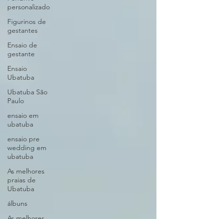
personalizado
Figurinos de
gestantes
Ensaio de
gestante
Ensaio
Ubatuba
Ubatuba São
Paulo
ensaio em
ubatuba
ensaio pre
wedding em
ubatuba
As melhores
praias de
Ubatuba
álbuns
As melhores