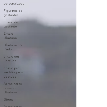
personalizado
Figurinos de
gestantes
Ensaio de
gestante
Ensaio
Ubatuba
Ubatuba São
Paulo
ensaio em
ubatuba
ensaio pre
wedding em
ubatuba
As melhores
praias de
Ubatuba
álbuns
As melhores