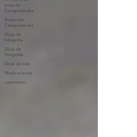
praia de
Caraguatatuba
Ensaio em
Caraguatatuba
Dicas de
fotogrsfia
Dicas de
fotografia
Dicas de look
Moda na praia
casamento